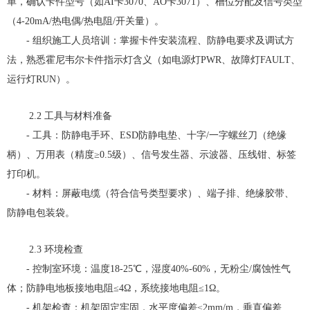
单，确认卡件型号（如AI卡3070、AO卡3071）、槽位分配及信号类型
（4-20mA/热电偶/热电阻/开关量）。
- 组织施工人员培训：掌握卡件安装流程、防静电要求及调试方
法，熟悉霍尼韦尔卡件指示灯含义（如电源灯PWR、故障灯FAULT、
运行灯RUN）。
2.2 工具与材料准备
- 工具：防静电手环、ESD防静电垫、十字/一字螺丝刀（绝缘
柄）、万用表（精度≥0.5级）、信号发生器、示波器、压线钳、标签
打印机。
- 材料：屏蔽电缆（符合信号类型要求）、端子排、绝缘胶带、
防静电包装袋。
2.3 环境检查
- 控制室环境：温度18-25℃，湿度40%-60%，无粉尘/腐蚀性气
体；防静电地板接地电阻≤4Ω，系统接地电阻≤1Ω。
- 机架检查：机架固定牢固，水平度偏差≤2mm/m，垂直偏差