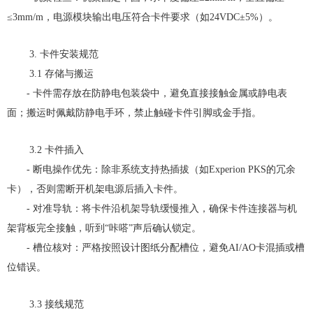
≤3mm/m，电源模块输出电压符合卡件要求（如24VDC±5%）。
3. 卡件安装规范
3.1 存储与搬运
- 卡件需存放在防静电包装袋中，避免直接接触金属或静电表
面；搬运时佩戴防静电手环，禁止触碰卡件引脚或金手指。
3.2 卡件插入
- 断电操作优先：除非系统支持热插拔（如Experion PKS的冗余
卡），否则需断开机架电源后插入卡件。
- 对准导轨：将卡件沿机架导轨缓慢推入，确保卡件连接器与机
架背板完全接触，听到“咔嗒”声后确认锁定。
- 槽位核对：严格按照设计图纸分配槽位，避免AI/AO卡混插或槽
位错误。
3.3 接线规范