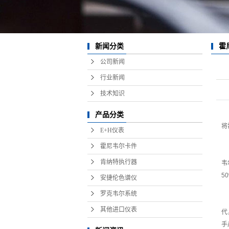
新闻分类
霍
公司新闻
行业新闻
技术知识
产品分类
将
E+H仪表
霍尼韦尔卡件
肯纳特执行器
韦
5
安捷伦色谱仪
罗克韦尔系统
其他进口仪表
代
手