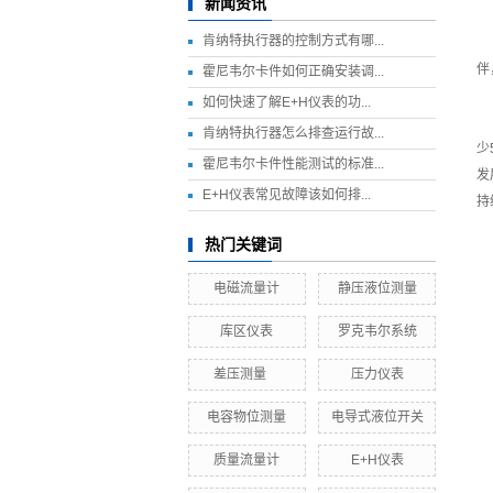
新闻资讯
肯纳特执行器的控制方式有哪...
伴
霍尼韦尔卡件如何正确安装调...
如何快速了解E+H仪表的功...
肯纳特执行器怎么排查运行故...
少
霍尼韦尔卡件性能测试的标准...
发
E+H仪表常见故障该如何排...
持
热门关键词
电磁流量计
静压液位测量
库区仪表
罗克韦尔系统
差压测量
压力仪表
​电容物位测量
电导式液位开关
质量流量计
E+H仪表