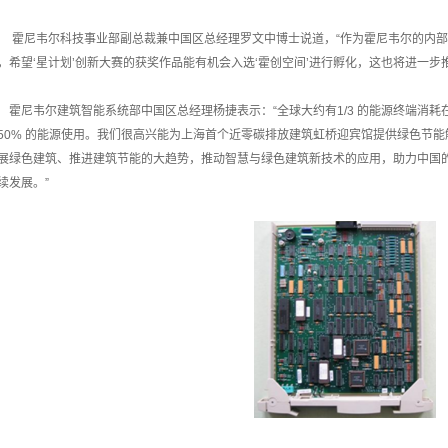
霍尼韦尔科技事业部副总裁兼中国区总经理罗文中博士说道，“作为霍尼韦尔的内部孵
，希望‘星计划’创新大赛的获奖作品能有机会入选‘霍创空间’进行孵化，这也将进一步
霍尼韦尔建筑智能系统部中国区总经理杨捷表示：“全球大约有1/3 的能源终端消
50% 的能源使用。我们很高兴能为上海首个近零碳排放建筑虹桥迎宾馆提供绿色节
展绿色建筑、推进建筑节能的大趋势，推动智慧与绿色建筑新技术的应用，助力中国
续发展。”