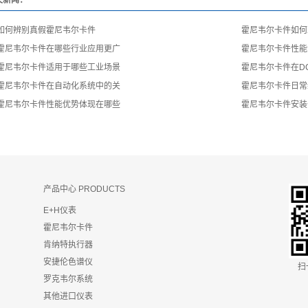
关新闻：
如何辨别真假霍尼韦尔卡件
霍尼韦尔卡件如何
霍尼韦尔卡件在哪些行业应用更广
霍尼韦尔卡件性能
霍尼韦尔卡件适用于哪些工业场景
霍尼韦尔卡件在D
霍尼韦尔卡件在自动化系统中的关
霍尼韦尔卡件日常
霍尼韦尔卡件性能优势体现在哪些
霍尼韦尔卡件安装
产品中心 PRODUCTS
E+H仪表
霍尼韦尔卡件
肯纳特执行器
安捷伦色谱仪
扫
罗克韦尔系统
其他进口仪表