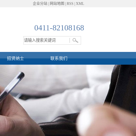
企业分站
|
网站地图
|
RSS
|
XML
0411-82108168
招贤纳士
联系我们