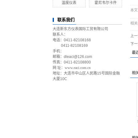
温度仪表
霍尼韦尔卡件
本文网
联系我们
相关
大连新东方仪表国际工贸有限公司
联系人：
上一
电话：0411-82108168
下一
0411-82108169
手机：
最
邮箱：dleaci@126.com
传真：0411-82108800
网 址：
www.eaci.com.cn
相
地址：大连市中山区人民路15号国际金融
大厦10C