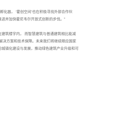
化器， ‘霍创空间’也在积极寻找外部合作伙
推进并加快霍尼韦尔开放式创新的步伐。”
耗在建筑楼宇内， 而智慧建筑与普通建筑相比能减
能解决方案和技术保障。未来我们将继续顺应国家
的城镇化建设与发展，推动绿色建筑产业升级和可