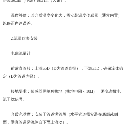
距离≥0.3m（小罐）或≥1m（大罐）。
温度补偿：若介质温度变化大，需安装温度传感器（通常内置）
以修正声速误差。
2.流量仪表安装
电磁流量计
前后直管段：上游≥5D（D为管道直径），下游≥3D，确保流体稳
定（D为管道内径）。
接地要求：传感器需单独接地（接地电阻＜10Ω），避免杂散电
流干扰信号。
介质充满度：安装于管道满管段（水平管道需安装在底部或侧
面，垂直管道需流体自下而上流动）。