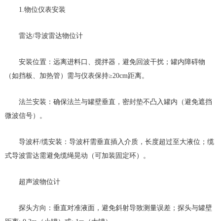
1.物位仪表安装
雷达/导波雷达物位计
安装位置：远离进料口、搅拌器，避免回波干扰；罐内障碍物
（如挡板、加热管）需与仪表保持≥20cm距离。
法兰安装：确保法兰与罐壁垂直，密封垫不凸入罐内（避免遮挡
微波信号）。
导波杆/缆安装：导波杆需垂直插入介质，长度超过至大液位；缆
式导波雷达需避免缆绳晃动（可加装固定环）。
超声波物位计
探头方向：垂直对准液面，避免斜射导致测量误差；探头与罐壁