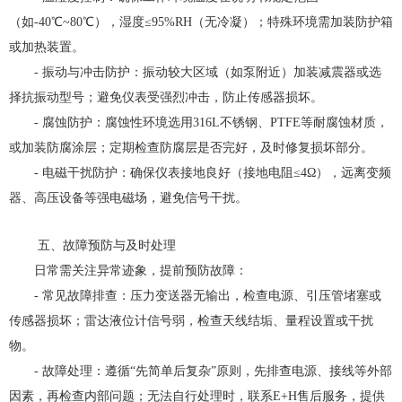
（如-40℃~80℃），湿度≤95%RH（无冷凝）；特殊环境需加装防护箱
或加热装置。
- 振动与冲击防护：振动较大区域（如泵附近）加装减震器或选
择抗振动型号；避免仪表受强烈冲击，防止传感器损坏。
- 腐蚀防护：腐蚀性环境选用316L不锈钢、PTFE等耐腐蚀材质，
或加装防腐涂层；定期检查防腐层是否完好，及时修复损坏部分。
- 电磁干扰防护：确保仪表接地良好（接地电阻≤4Ω），远离变频
器、高压设备等强电磁场，避免信号干扰。
五、故障预防与及时处理
日常需关注异常迹象，提前预防故障：
- 常见故障排查：压力变送器无输出，检查电源、引压管堵塞或
传感器损坏；雷达液位计信号弱，检查天线结垢、量程设置或干扰
物。
- 故障处理：遵循“先简单后复杂”原则，先排查电源、接线等外部
因素，再检查内部问题；无法自行处理时，联系E+H售后服务，提供