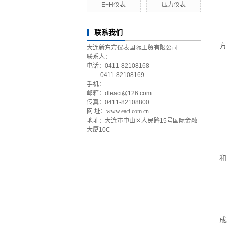
E+H仪表
压力仪表
联系我们
方
大连新东方仪表国际工贸有限公司
联系人：
电话：0411-82108168
0411-82108169
手机：
邮箱：dleaci@126.com
传真：0411-82108800
网 址：
www.eaci.com.cn
地址：大连市中山区人民路15号国际金融
大厦10C
和
成