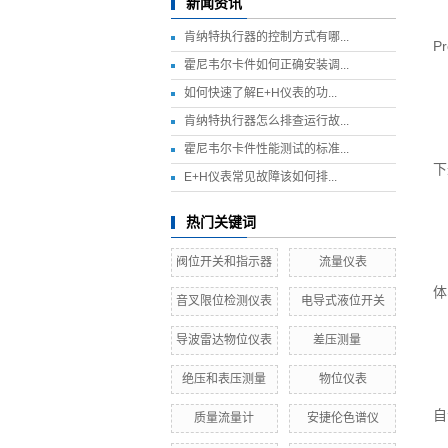
新闻资讯
肯纳特执行器的控制方式有哪...
P
霍尼韦尔卡件如何正确安装调...
如何快速了解E+H仪表的功...
肯纳特执行器怎么排查运行故...
霍尼韦尔卡件性能测试的标准...
下
E+H仪表常见故障该如何排...
热门关键词
阀位开关和指示器
流量仪表
体
​音叉限位检测仪表
电导式液位开关
​导波雷达物位仪表
差压测量
绝压和表压测量
物位仪表
自
质量流量计
安捷伦色谱仪