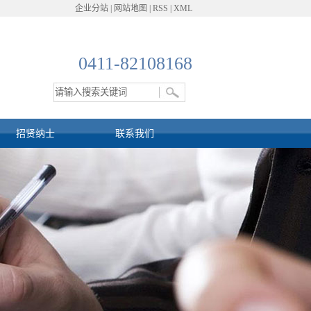
企业分站
|
网站地图
|
RSS
|
XML
0411-82108168
招贤纳士
联系我们