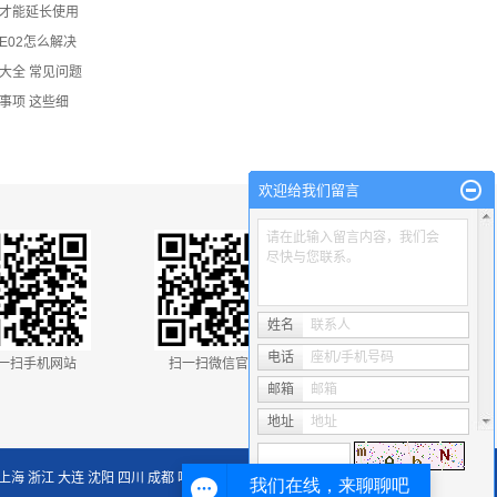
表才能延长使用
E02怎么解决
大全 常见问题
事项 这些细
欢迎给我们留言
请在此输入留言内容，我们会
尽快与您联系。
姓名
联系人
电话
座机/手机号码
一扫手机网站
扫一扫微信官网
邮箱
邮箱
地址
地址
上海
浙江
大连
沈阳
四川
成都
哈尔滨
长春
丹东
鞍山