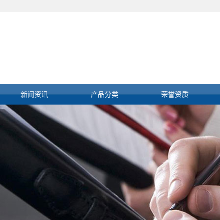
新闻资讯
产品分类
荣誉资质
公司新闻
丹东E+H仪表
行业新闻
丹东霍尼韦尔卡件
技术知识
丹东肯纳特执行器
丹东安捷伦色谱仪
丹东罗克韦尔系统
丹东其他进口仪表