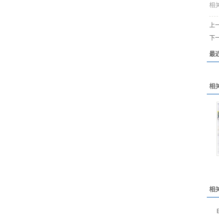
相
上
下
最
相
相