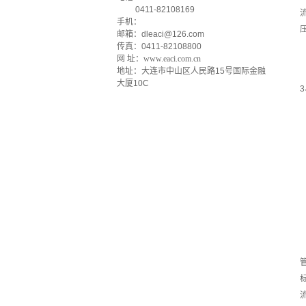
0411-82108169
流
手机：
邮箱：dleaci@126.com
传真：0411-82108800
网 址：
www.eaci.com.cn
地址：大连市中山区人民路15号国际金融
大厦10C
3
标
流