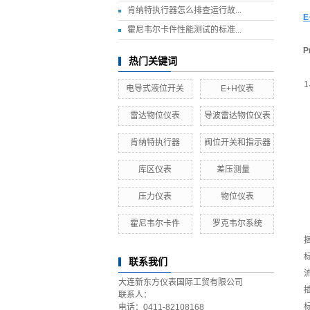
肯纳特执行器怎么排查运行故...
E
霍尼韦尔卡件性能测试的标准...
P
热门关键词
1
电导式液位开关
E+H仪表
雷达物位仪表
​导波雷达物位仪表
肯纳特执行器
阀位开关和指示器
库区仪表
差压测量
压力仪表
物位仪表
霍尼韦尔卡件
罗克韦尔系统
标
联系我们
流
大连新东方仪表国际工贸有限公司
联系人：
标
电话：0411-82108168