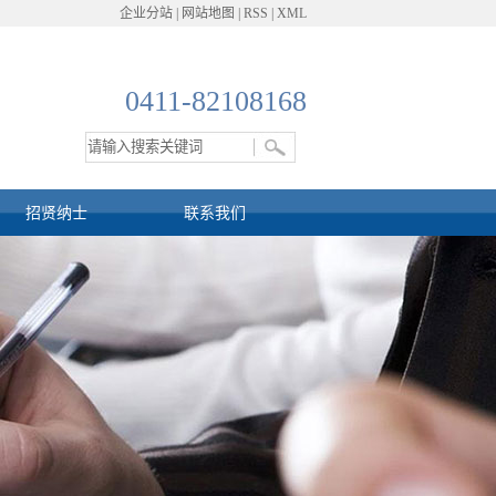
企业分站
|
网站地图
|
RSS
|
XML
0411-82108168
招贤纳士
联系我们