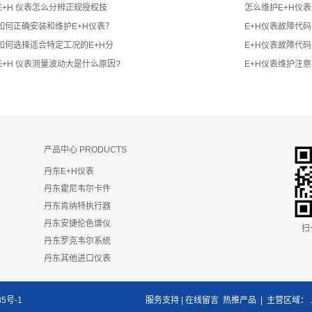
E+H 仪表怎么分辨正规授权技
怎么维护E+H仪
如何正确安装和维护E+H仪表？
E+H仪表故障代码
如何选择适合特定工况的E+H分
E+H仪表故障代码
E+H 仪表测量波动大是什么原因?
E+H仪表维护注意
产品中心 PRODUCTS
丹东E+H仪表
丹东霍尼韦尔卡件
丹东肯纳特执行器
丹东安捷伦色谱仪
扫
丹东罗克韦尔系统
丹东其他进口仪表
35号-1
服务支持 | 在线留言
热推产品
| 主营区域：